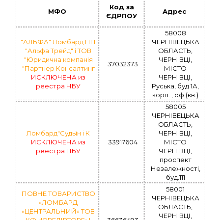
Код за
МФО
Адрес
ЄДРПОУ
58008
"АЛЬФА" Ломбард ПП
ЧЕРНІВЕЦЬКА
"Альфа Трейд" і ТОВ
ОБЛАСТЬ,
"Юридична компанія
ЧЕРНІВЦІ,
37032373
"Партнер Консалтинг
МІСТО
ИСКЛЮЧЕНА из
ЧЕРНІВЦІ,
реестра НБУ
Руська, буд.1А,
корп. , оф.(кв.)
58005
ЧЕРНІВЕЦЬКА
ОБЛАСТЬ,
Ломбард"Судьїн і К
ЧЕРНІВЦІ,
ИСКЛЮЧЕНА из
33917604
МІСТО
реестра НБУ
ЧЕРНІВЦІ,
проспект
Незалежності,
буд.111
58001
ПОВНЕ ТОВАРИСТВО
ЧЕРНІВЕЦЬКА
«ЛОМБАРД
ОБЛАСТЬ,
«ЦЕНТРАЛЬНИЙ» ТОВ
ЧЕРНІВЦІ,
КФ «ЮВЕЛІРТОРГ» І
36636493