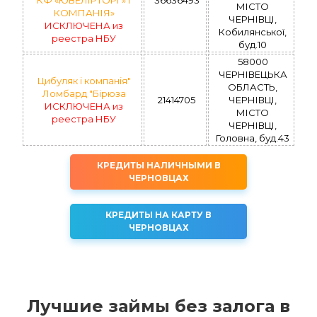
МІСТО
КОМПАНІЯ»
ЧЕРНІВЦІ,
ИСКЛЮЧЕНА из
Кобилянської,
реестра НБУ
буд.10
58000
ЧЕРНІВЕЦЬКА
Цибуляк і компанія"
ОБЛАСТЬ,
Ломбард "Бірюза
21414705
ЧЕРНІВЦІ,
ИСКЛЮЧЕНА из
МІСТО
реестра НБУ
ЧЕРНІВЦІ,
Головна, буд.43
КРЕДИТЫ НАЛИЧНЫМИ В
ЧЕРНОВЦАХ
КРЕДИТЫ НА КАРТУ В
ЧЕРНОВЦАХ
Лучшие займы без залога в