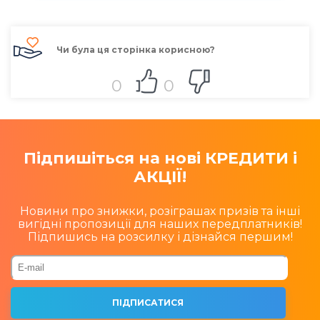
Чи була ця сторінка корисною?
0
0
Підпишіться на нові КРЕДИТИ і
АКЦІЇ!
Новини про знижки, розіграшах призів та інші
вигідні пропозиції для наших передплатників!
Підпишись на розсилку і дізнайся першим!