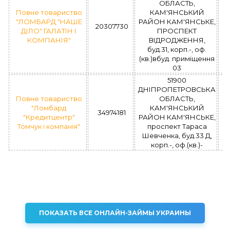
ОБЛАСТЬ,
Повне товариство
КАМ'ЯНСЬКИЙ
"ЛОМБАРД "НАШЕ
РАЙОН КАМ'ЯНСЬКЕ,
20307730
ДІЛО" ГАЛАТІН І
ПРОСПЕКТ
КОМПАНІЯ"
ВІДРОДЖЕННЯ,
буд.31, корп.-, оф.
(кв.)вбуд. приміщення
03
51900
ДНІПРОПЕТРОВСЬКА
Повне товариство
ОБЛАСТЬ,
"Ломбард
КАМ'ЯНСЬКИЙ
34974181
"Кредитцентр"
РАЙОН КАМ'ЯНСЬКЕ,
Томчук і компанія"
проспект Тараса
Шевченка, буд.33 Д,
корп.-, оф.(кв.)-
ПОКАЗАТЬ ВСЕ ОНЛАЙН-ЗАЙМЫ УКРАИНЫ