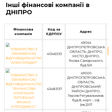
Інші фінансові компанії в
ДНІПРО
Фінансова
Код за
Адрес
компанія
ЄДРПОУ
49044
ДНІПРОПЕТРОВСЬКА
ТОВАРИСТВО З
ОБЛАСТЬ, ДНІПРО,
ОБМЕЖЕНОЮ
41346335
МІСТО ДНІПРО,
ВІДПОВІДАЛЬНІСТЮ
Якова Самарського,
"АЛЕКСКРЕДИТ"
буд.12А
49000
ТОВАРИСТВО З
ДНІПРОПЕТРОВСЬКА
ОБМЕЖЕНОЮ
ОБЛАСТЬ,
ВІДПОВІДАЛЬНІСТЮ
ДНІПРОВСЬКИЙ
"ФІНАНСОВА
43483137
РАЙОН ДНІПРО,
КОМПАНІЯ
Героїв Рятувальників,
"АРТІФІШАЛ
буд.8, корп.-, оф.
ФІНАНС
(кв.)207
ІНТЕЛІДЖЕНС"