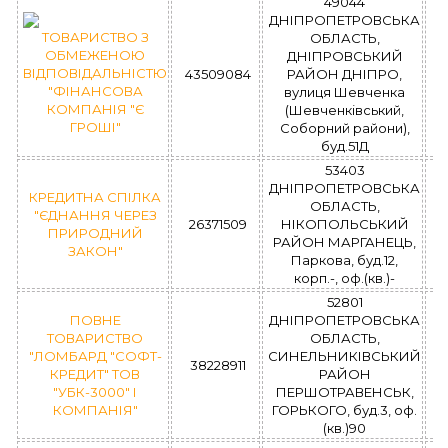
49044
ДНІПРОПЕТРОВСЬКА
ТОВАРИСТВО З
ОБЛАСТЬ,
ОБМЕЖЕНОЮ
ДНІПРОВСЬКИЙ
ВІДПОВІДАЛЬНІСТЮ
43509084
РАЙОН ДНІПРО,
"ФІНАНСОВА
вулиця Шевченка
КОМПАНІЯ "Є
(Шевченківський,
ГРОШІ"
Соборний райони),
буд.51Д
53403
ДНІПРОПЕТРОВСЬКА
КРЕДИТНА СПІЛКА
ОБЛАСТЬ,
"ЄДНАННЯ ЧЕРЕЗ
26371509
НІКОПОЛЬСЬКИЙ
ПРИРОДНИЙ
РАЙОН МАРГАНЕЦЬ,
ЗАКОН"
Паркова, буд.12,
корп.-, оф.(кв.)-
52801
ПОВНЕ
ДНІПРОПЕТРОВСЬКА
ТОВАРИСТВО
ОБЛАСТЬ,
"ЛОМБАРД "СОФТ-
СИНЕЛЬНИКІВСЬКИЙ
38228911
КРЕДИТ" ТОВ
РАЙОН
"УБК-3000" І
ПЕРШОТРАВЕНСЬК,
КОМПАНІЯ"
ГОРЬКОГО, буд.3, оф.
(кв.)90