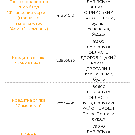
Повне товариство
ЛЬВІВСЬКА
"Ломбард
ОБЛАСТЬ,
"Фінансовий маркет"
СТРИЙСЬКИЙ
41864510
(Приватне
РАЙОН СТРИЙ,
підприємство
вулиця
"Асмал" і компанія)
Успенська,
буд.26/1
82100
ЛЬВІВСЬКА
ОБЛАСТЬ,
Кредитна спілка
ДРОГОБИЦЬКИЙ
23955635
"Бойківщина"
РАЙОН
ДРОГОБИЧ,
площа Ринок,
буд.15
80600
ЛЬВІВСЬКА
ОБЛАСТЬ,
Кредитна спілка
25557436
БРОДІВСЬКИЙ
"Самопоміч"
РАЙОН БРОДИ,
Петра Полтави,
буд.6А
79070
ЛЬВІВСЬКА
ПОВНЕ