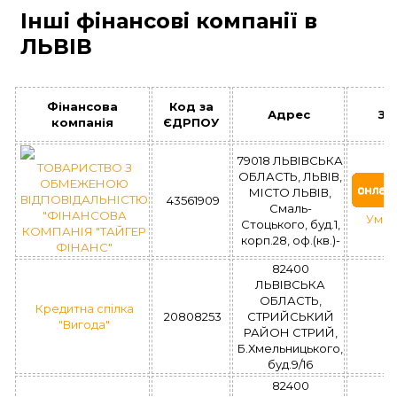
Інші фінансові компанії в
ЛЬВІВ
Фінансова
Код за
Адрес
За
компанія
ЄДРПОУ
79018 ЛЬВІВСЬКА
ТОВАРИСТВО З
ОБЛАСТЬ, ЛЬВІВ,
ОБМЕЖЕНОЮ
МІСТО ЛЬВІВ,
ВІДПОВІДАЛЬНІСТЮ
43561909
Смаль-
"ФІНАНСОВА
Умов
Стоцького, буд.1,
КОМПАНІЯ "ТАЙГЕР
корп.28, оф.(кв.)-
ФІНАНС"
82400
ЛЬВІВСЬКА
ОБЛАСТЬ,
Кредитна спілка
20808253
СТРИЙСЬКИЙ
"Вигода"
РАЙОН СТРИЙ,
Б.Хмельницького,
буд.9/16
82400