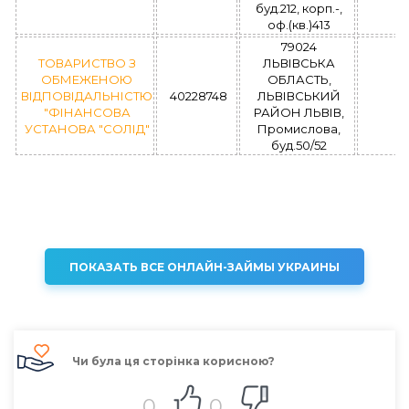
буд.212, корп.-,
оф.(кв.)413
79024
ТОВАРИСТВО З
ЛЬВІВСЬКА
ОБМЕЖЕНОЮ
ОБЛАСТЬ,
ВІДПОВІДАЛЬНІСТЮ
40228748
ЛЬВІВСЬКИЙ
"ФІНАНСОВА
РАЙОН ЛЬВІВ,
УСТАНОВА "СОЛІД"
Промислова,
буд.50/52
ПОКАЗАТЬ ВСЕ ОНЛАЙН-ЗАЙМЫ УКРАИНЫ
Чи була ця сторінка корисною?
0
0