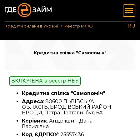
RU
Кредити онлайн в Україні
Реєстр МФО
Кредитна спілка "Самопоміч"
ВКЛЮЧЕНА в реєстр НБУ
Кредитна спілка "Самопоміч"
Адреса
: 80600 ЛЬВІВСЬКА
ОБЛАСТЬ, БРОДІВСЬКИЙ РАЙОН
БРОДИ, Петра Полтави, буд.6А.
Керівник
: Андріїшин Дана
Василівна
Код ЄДРПОУ
: 25557436