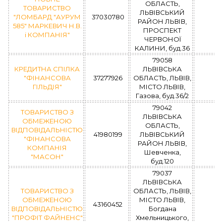
ОБЛАСТЬ,
ТОВАРИСТВО
ЛЬВІВСЬКИЙ
"ЛОМБАРД "АУРУМ
37030780
РАЙОН ЛЬВІВ,
585" МАРКЕВИЧ Н.В.
ПРОСПЕКТ
і КОМПАНІЯ"
ЧЕРВОНОЇ
КАЛИНИ, буд.36
79058
КРЕДИТНА СПІЛКА
ЛЬВІВСЬКА
"ФІНАНСОВА
37277926
ОБЛАСТЬ, ЛЬВІВ,
ГІЛЬДІЯ"
МІСТО ЛЬВІВ,
Газова, буд.36/2
79042
ТОВАРИСТВО З
ЛЬВІВСЬКА
ОБМЕЖЕНОЮ
ОБЛАСТЬ,
ВІДПОВІДАЛЬНІСТЮ
41980199
ЛЬВІВСЬКИЙ
"ФІНАНСОВА
РАЙОН ЛЬВІВ,
КОМПАНІЯ
Шевченка,
"МАСОН"
буд.120
79037
ЛЬВІВСЬКА
ТОВАРИСТВО З
ОБЛАСТЬ, ЛЬВІВ,
ОБМЕЖЕНОЮ
МІСТО ЛЬВІВ,
43160452
ВІДПОВІДАЛЬНІСТЮ
Богдана
"ПРОФІТ ФАЙНЕНС"
Хмельницького,