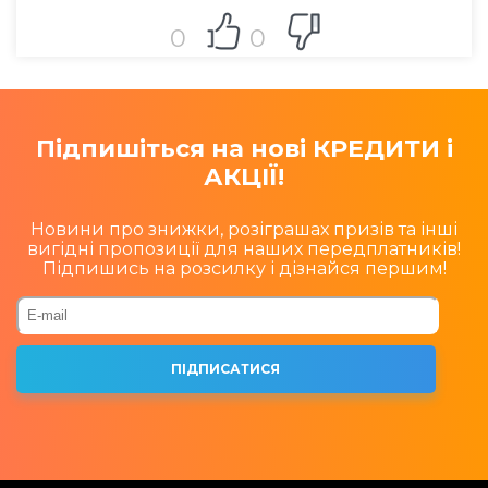
0
0
Підпишіться на нові КРЕДИТИ і
АКЦІЇ!
Новини про знижки, розіграшах призів та інші
вигідні пропозиції для наших передплатників!
Підпишись на розсилку і дізнайся першим!