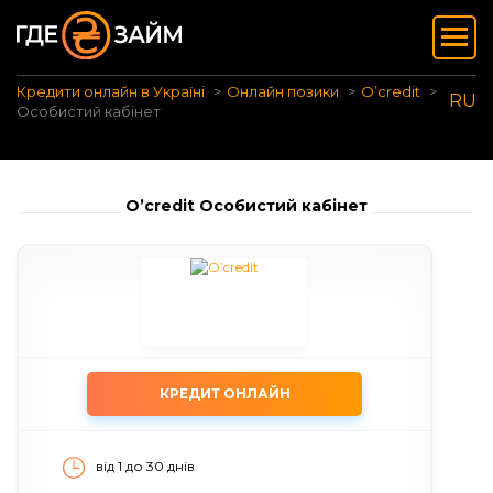
Кредити онлайн в Україні
Онлайн позики
O’credit
RU
Особистий кабінет
O’credit Особистий кабінет
КРЕДИТ ОНЛАЙН
від 1 до 30 днiв