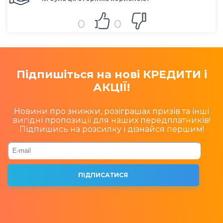
0
0
Підпишіться на нові КРЕДИТИ і
АКЦІЇ!
Новини про знижки, розіграшах призів та інші
вигідні пропозиції для наших передплатників!
Підпишись на розсилку і дізнайся першим!