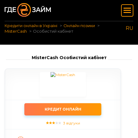
Кредити онлайн в Україні
Онлайн позики
RU
MisterCash
Особистий кабінет
MisterCash Особистий кабінет
КРЕДИТ ОНЛАЙН
3 відгуки