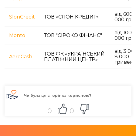
вiд 600 
SlonCredit
ТОВ «СЛОН КРЕДИТ»
000 гри
вiд 100 
Monto
ТОВ "СІРОКО ФІНАНС"
000 гри
вiд 3 00
ТОВ ФК «УКРАЇНСЬКИЙ
AeroCash
8 000
ПЛАТІЖНИЙ ЦЕНТР»
гривен
Чи була ця сторінка корисною?
0
0