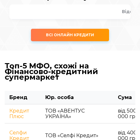
Відсот
ВСІ ОНЛАЙН КРЕДИТИ
Топ-5 МФО, схожі на
Фінансово-кредитний
супермаркет
Бренд
Юр. особа
Сума
Кредит
ТОВ «АВЕНТУС
вiд 500 
Плюс
УКРАЇНА»
000 гри
Селфи
вiд 400 
ТОВ «Селфі Кредит»
Кредит
000 гри