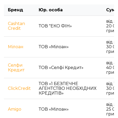
Бренд
Юр. особа
Сума
вiд 5
Cashtan
ТОВ "ЕКО ФІН»
20 0
Credit
грив
вiд 5
Мілоан
ТОВ «Мілоан»
30 0
грив
вiд 4
Селфи
ТОВ «Селфі Кредит»
40 0
Кредит
грив
ТОВ «1 БЕЗПЕЧНЕ
вiд 1
ClickCredit
АГЕНТСТВО НЕОБХІДНИХ
30 0
КРЕДИТІВ»
грив
вiд 5
Amigo
ТОВ «Мілоан»
25 0
грив