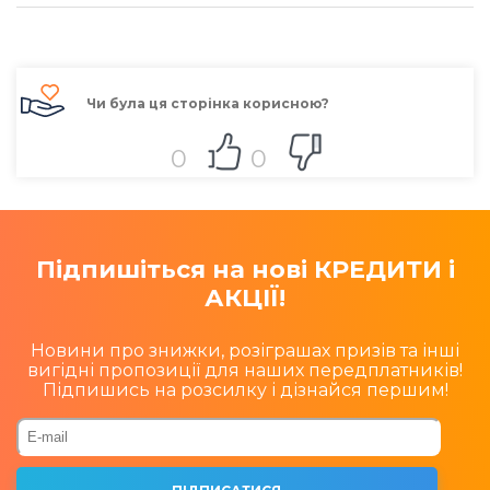
Чи була ця сторінка корисною?
0
0
Підпишіться на нові КРЕДИТИ і
АКЦІЇ!
Новини про знижки, розіграшах призів та інші
вигідні пропозиції для наших передплатників!
Підпишись на розсилку і дізнайся першим!