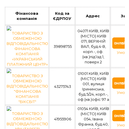
Фінансова
Код за
Адрес
Зая
компанія
ЄДРПОУ
04071 КИЇВ, КИЇВ
ТОВАРИСТВО З
(МІСТО) КИЇВ
ОБМЕЖЕНОЮ
071, ВЕРХНІЙ
ВІДПОВІДАЛЬНІСТЮ
39898755
ВАЛ, буд.4-В,
ФІНАНСОВА
корп.-, оф.
Умови
КОМПАНІЯ
(кв.)під’їзд 1,
«УКРАЇНСЬКИЙ
поверх 2
ПЛАТІЖНИЙ ЦЕНТР»
01001 КИЇВ, КИЇВ
ТОВАРИСТВО З
(МІСТО) КИЇВ
ОБМЕЖЕНОЮ
001, вулиця
ВІДПОВІДАЛЬНІСТЮ
43275743
Ірининська,
"ФІНАНСОВА
Умови
буд.5/24, корп.-,
КОМПАНІЯ
оф.(кв.)офіс 97 а
"БІКСБІТ"
01054 КИЇВ, КИЇВ
ТОВАРИСТВО З
(МІСТО) КИЇВ
ОБМЕЖЕНОЮ
41955906
054, Івана
ВІДПОВІДАЛЬНІСТЮ
Франка, буд.40,
Умови
"ФІНТАРГЕТ"