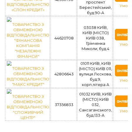
проспект
ВІДПОВІДАЛЬНІСТЮ
Умови
Берестейський,
«СЛОН КРЕДИТ»
буд.90-А
ТОВАРИСТВО З
03038 КИЇВ,
ОБМЕЖЕНОЮ
КИЇВ (МІСТО)
ВІДПОВІДАЛЬНІСТЮ
44620708
КИЇВ 038,
"ФІНАНСОВА
Грінченка
Умови
КОМПАНІЯ
Миколи, буд.4
"НЕЗАЛЕЖНІ
ФІНАНСИ"
01011 КИЇВ, КИЇВ
ТОВАРИСТВО З
(МІСТО) КИЇВ 011,
ОБМЕЖЕНОЮ
42806643
вулиця Лєскова,
ВІДПОВІДАЛЬНІСТЮ
буд.9,
Умови
"МАКС КРЕДИТ"
корп.літера А
01032 КИЇВ, КИЇВ
ТОВАРИСТВО З
(МІСТО) КИЇВ
ОБМЕЖЕНОЮ
37356833
032,
ВІДПОВІДАЛЬНІСТЮ
Саксаганського,
Умови
"СПОЖИВЧИЙ
буд.133-А
ЦЕНТР"