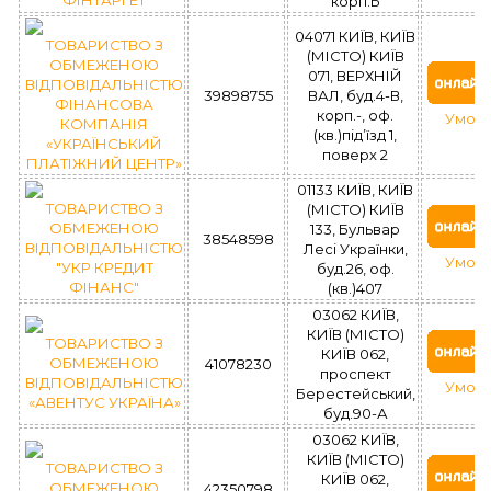
корп.Б
04071 КИЇВ, КИЇВ
ТОВАРИСТВО З
(МІСТО) КИЇВ
ОБМЕЖЕНОЮ
071, ВЕРХНІЙ
ВІДПОВІДАЛЬНІСТЮ
39898755
ВАЛ, буд.4-В,
ФІНАНСОВА
корп.-, оф.
Умови
КОМПАНІЯ
(кв.)під’їзд 1,
«УКРАЇНСЬКИЙ
поверх 2
ПЛАТІЖНИЙ ЦЕНТР»
01133 КИЇВ, КИЇВ
ТОВАРИСТВО З
(МІСТО) КИЇВ
ОБМЕЖЕНОЮ
133, Бульвар
38548598
ВІДПОВІДАЛЬНІСТЮ
Лесі Українки,
Умови
"УКР КРЕДИТ
буд.26, оф.
ФІНАНС"
(кв.)407
03062 КИЇВ,
КИЇВ (МІСТО)
ТОВАРИСТВО З
КИЇВ 062,
ОБМЕЖЕНОЮ
41078230
проспект
ВІДПОВІДАЛЬНІСТЮ
Умови
Берестейський,
«АВЕНТУС УКРАЇНА»
буд.90-А
03062 КИЇВ,
КИЇВ (МІСТО)
ТОВАРИСТВО З
КИЇВ 062,
ОБМЕЖЕНОЮ
42350798