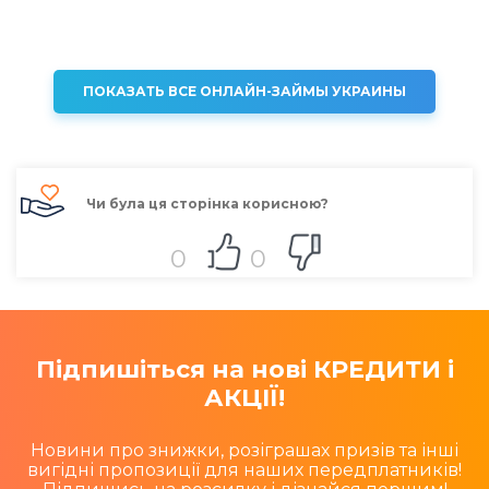
ПОКАЗАТЬ ВСЕ ОНЛАЙН-ЗАЙМЫ УКРАИНЫ
Чи була ця сторінка корисною?
0
0
Підпишіться на нові КРЕДИТИ і
АКЦІЇ!
Новини про знижки, розіграшах призів та інші
вигідні пропозиції для наших передплатників!