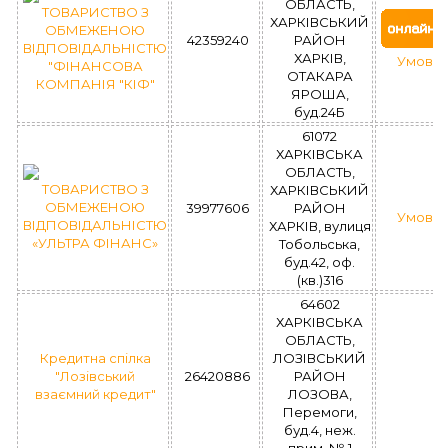
ОБЛАСТЬ,
ТОВАРИСТВО З
ХАРКІВСЬКИЙ
ОБМЕЖЕНОЮ
42359240
РАЙОН
ВІДПОВІДАЛЬНІСТЮ
ХАРКІВ,
Умови 
"ФІНАНСОВА
ОТАКАРА
КОМПАНІЯ "КІФ"
ЯРОША,
буд.24Б
61072
ХАРКІВСЬКА
ОБЛАСТЬ,
ТОВАРИСТВО З
ХАРКІВСЬКИЙ
ОБМЕЖЕНОЮ
39977606
РАЙОН
Умови 
ВІДПОВІДАЛЬНІСТЮ
ХАРКІВ, вулиця
«УЛЬТРА ФІНАНС»
Тобольська,
буд.42, оф.
(кв.)316
64602
ХАРКІВСЬКА
ОБЛАСТЬ,
Кредитна спілка
ЛОЗІВСЬКИЙ
"Лозівський
26420886
РАЙОН
взаємний кредит"
ЛОЗОВА,
Перемоги,
буд.4, неж.
прим. № 1