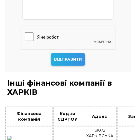
Інші фінансові компанії в
ХАРКІВ
Фінансова
Код за
Адрес
Заяв
компанія
ЄДРПОУ
61072
ХАРКІВСЬКА