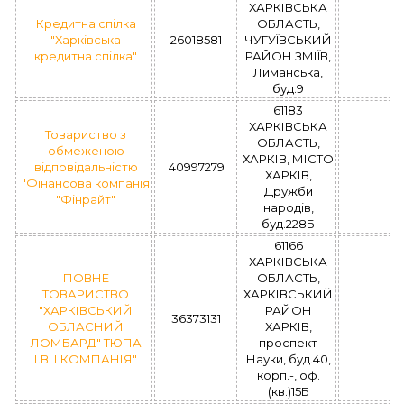
ХАРКІВСЬКА
Кредитна спілка
ОБЛАСТЬ,
"Харківська
26018581
ЧУГУЇВСЬКИЙ
кредитна спілка"
РАЙОН ЗМІЇВ,
Лиманська,
буд.9
61183
ХАРКІВСЬКА
Товариство з
ОБЛАСТЬ,
обмеженою
ХАРКІВ, МІСТО
відповідальністю
40997279
ХАРКІВ,
"Фінансова компанія
Дружби
"Фінрайт"
народів,
буд.228Б
61166
ХАРКІВСЬКА
ПОВНЕ
ОБЛАСТЬ,
ТОВАРИСТВО
ХАРКІВСЬКИЙ
"ХАРКІВСЬКИЙ
РАЙОН
36373131
ОБЛАСНИЙ
ХАРКІВ,
ЛОМБАРД" ТЮПА
проспект
І.В. І КОМПАНІЯ"
Науки, буд.40,
корп.-, оф.
(кв.)15Б