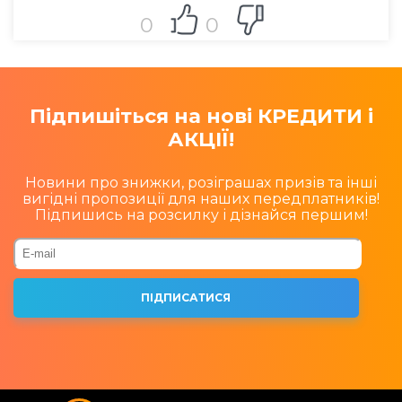
0
0
Підпишіться на нові КРЕДИТИ і
АКЦІЇ!
Новини про знижки, розіграшах призів та інші
вигідні пропозиції для наших передплатників!
Підпишись на розсилку і дізнайся першим!