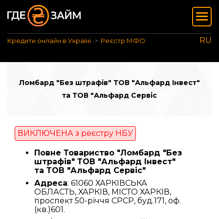
RU
Кредити онлайн в Україні
Реєстр МФО
Ломбард "Без штрафів" ТОВ "Альфард Інвест"
та ТОВ "Альфард Сервіс
ВИКЛЮЧЕНА з реєстру НБУ
Повне Товариство "Ломбард "Без
штрафів" ТОВ "Альфард Інвест"
та ТОВ "Альфард Сервіс"
Адреса
: 61060 ХАРКІВСЬКА
ОБЛАСТЬ, ХАРКІВ, МІСТО ХАРКІВ,
проспект 50-річчя СРСР, буд.171, оф.
(кв.)601.