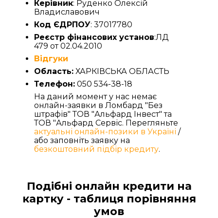
Керівник
: Руденко Олексій
Владиславович
Код ЄДРПОУ
: 37017780
Реєстр фінансових установ
:ЛД
479 от 02.04.2010
Відгуки
Область:
ХАРКІВСЬКА ОБЛАСТЬ
Телефон:
050 534-38-18
На даний момент у нас немає
онлайн-заявки в Ломбард "Без
штрафів" ТОВ "Альфард Інвест" та
ТОВ "Альфард Сервіс. Перегляньте
актуальні онлайн-позики в Україні
/
або заповніть заявку на
безкоштовний підбір кредиту
.
Подібні онлайн кредити на
картку - таблиця порівняння
умов