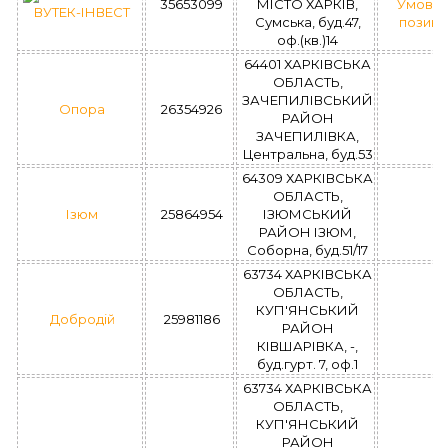
35653099
МІСТО ХАРКІВ,
Умови
ВУТЕК-ІНВЕСТ
Сумська, буд.47,
позик
оф.(кв.)14
64401 ХАРКІВСЬКА
ОБЛАСТЬ,
ЗАЧЕПИЛІВСЬКИЙ
Опора
26354926
РАЙОН
ЗАЧЕПИЛІВКА,
Центральна, буд.53
64309 ХАРКІВСЬКА
ОБЛАСТЬ,
Ізюм
25864954
ІЗЮМСЬКИЙ
РАЙОН ІЗЮМ,
Соборна, буд.51/17
63734 ХАРКІВСЬКА
ОБЛАСТЬ,
КУП'ЯНСЬКИЙ
Добродій
25981186
РАЙОН
КІВШАРІВКА, -,
буд.гурт. 7, оф.1
63734 ХАРКІВСЬКА
ОБЛАСТЬ,
КУП'ЯНСЬКИЙ
РАЙОН