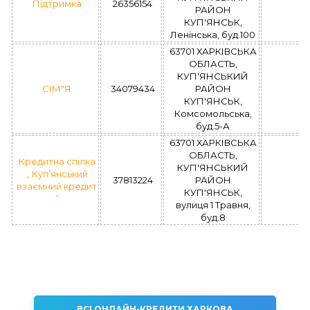
Підтримка
26356154
РАЙОН
КУП'ЯНСЬК,
Ленінська, буд.100
63701 ХАРКІВСЬКА
ОБЛАСТЬ,
КУП'ЯНСЬКИЙ
СІМ"Я
34079434
РАЙОН
КУП'ЯНСЬК,
Комсомольська,
буд.5-А
63701 ХАРКІВСЬКА
ОБЛАСТЬ,
Кредитна спілка
КУП'ЯНСЬКИЙ
„ Куп’янський
37813224
РАЙОН
взаємний кредит
КУП'ЯНСЬК,
”
вулиця 1 Травня,
буд.8
ВСІ ОНЛАЙН-КРЕДИТИ ХАРКОВА