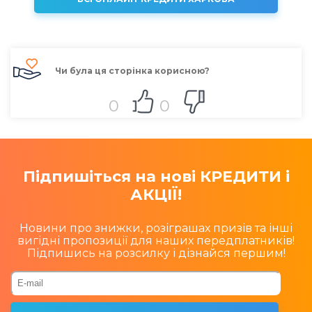
Чи була ця сторінка корисною?
0
0
Підпишіться на нові КРЕДИТИ і
АКЦІЇ!
Новини про знижки, розіграшах призів та інші
вигідні пропозиції для наших передплатників!
Підпишись на розсилку і дізнайся першим!