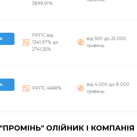
3899,91%
РРПС від
вiд 500 до 25 000
А
1341,97% до
гривень
2741,35%
вiд 4 000 до 8 000
А
РРПС 4668%
гривень
ПРОМІНЬ" ОЛІЙНИК І КОМПАНІЯ 