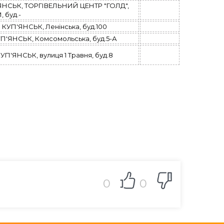
НСЬК, ТОРГІВЕЛЬНИЙ ЦЕНТР "ГОЛД",
буд.-
УП'ЯНСЬК, Ленінська, буд.100
'ЯНСЬК, Комсомольська, буд.5-А
'ЯНСЬК, вулиця 1 Травня, буд.8
0
0