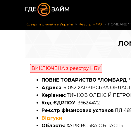
Кредити онлайн в Україні
Реєстр МФО
ЛОМБАРД "П
ЛО
ВИКЛЮЧЕНА з реєстру НБУ
ПОВНЕ ТОВАРИСТВО "ЛОМБАРД "П
Адреса
: 61052 ХАРКІВСЬКА ОБЛАСТЬ
Керівник
: ТИЧКОВ ОЛЕКСІЙ ПЕТР
Код ЄДРПОУ
: 36624472
Реєстр фінансових установ
:ЛД 468
Відгуки
Область:
ХАРКІВСЬКА ОБЛАСТЬ