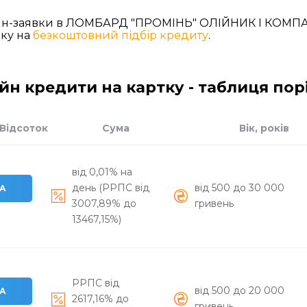
айн-заявки в ЛОМБАРД "ПРОМІНЬ" ОЛІЙНИК І КОМПА
вку на
безкоштовний підбір кредиту
.
йн кредити на картку - таблиця по
Відсоток
Сума
Вік, років
від 0,01% на
день (РРПС від
вiд 500 до 30 000
А
3007,89% до
гривень
13467,15%)
РРПС вiд
вiд 500 до 20 000
А
2617,16% до
гривень