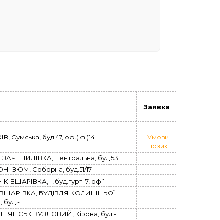
в
Заявка
 Сумська, буд.47, оф.(кв.)14
Умови
позик
АЧЕПИЛІВКА, Центральна, буд.53
ІЗЮМ, Соборна, буд.51/17
ШАРІВКА, -, буд.гурт. 7, оф.1
ІВШАРІВКА, БУДІВЛЯ КОЛИШНЬОЇ
буд.-
'ЯНСЬК ВУЗЛОВИЙ, Кірова, буд.-