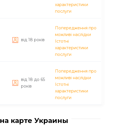
характеристики
послуги
Попередження про
можливі наслідки
вiд 18 рокiв
Істотні
характеристики
послуги
Попередження про
можливі наслідки
вiд 18 до 65
Істотні
рокiв
характеристики
послуги
на карте Украины