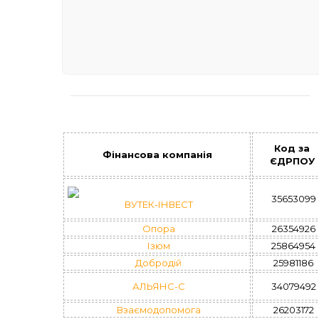
Код за
Фінансова компанія
ЄДРПОУ
35653099
ВУТЕК-ІНВЕСТ
Опора
26354926
Ізюм
25864954
Добродій
25981186
АЛЬЯНС-С
34079492
Взаємодопомога
26203172