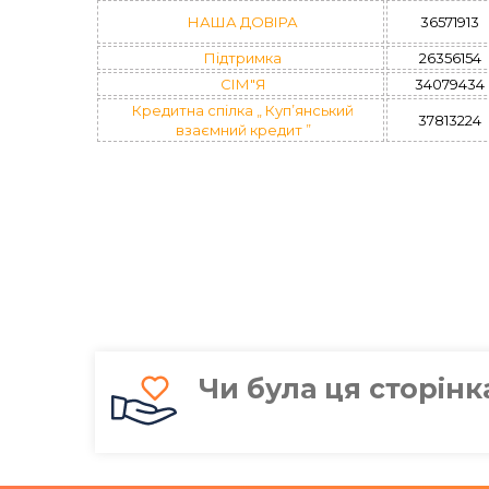
НАША ДОВІРА
36571913
Підтримка
26356154
СІМ"Я
34079434
Кредитна спілка „ Куп’янський
37813224
взаємний кредит ”
Чи була ця сторін