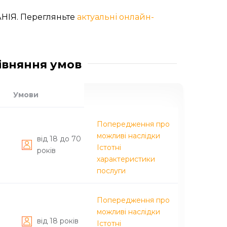
НІЯ. Перегляньте
актуальні онлайн-
рівняння умов
Умови
Попередження про
можливі наслідки
вiд 18 до 70
Істотні
рокiв
характеристики
послуги
Попередження про
можливі наслідки
вiд 18 рокiв
Істотні