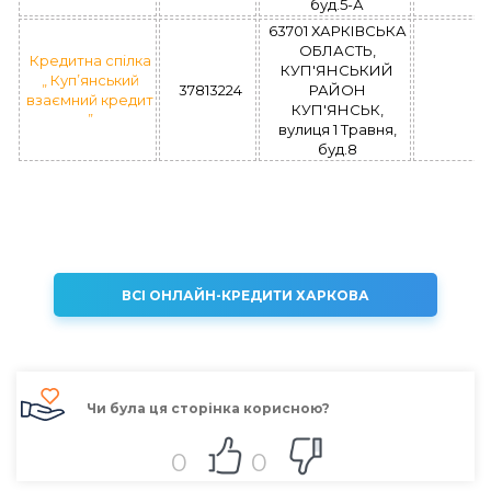
буд.5-А
63701 ХАРКІВСЬКА
ОБЛАСТЬ,
Кредитна спілка
КУП'ЯНСЬКИЙ
„ Куп’янський
37813224
РАЙОН
взаємний кредит
КУП'ЯНСЬК,
”
вулиця 1 Травня,
буд.8
ВСІ ОНЛАЙН-КРЕДИТИ ХАРКОВА
Чи була ця сторінка корисною?
0
0