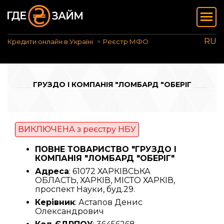
RU
Кредити онлайн в Україні
Реєстр МФО
ГРУЗДО І КОМПАНІЯ "ЛОМБАРД "ОБЕРІГ
ВИКЛЮЧЕНА з реєстру НБУ
ПОВНЕ ТОВАРИСТВО "ГРУЗДО І
КОМПАНІЯ "ЛОМБАРД "ОБЕРІГ"
Адреса
: 61072 ХАРКІВСЬКА
ОБЛАСТЬ, ХАРКІВ, МІСТО ХАРКІВ,
проспект Науки, буд.29.
Керівник
: Астапов Денис
Олександрович