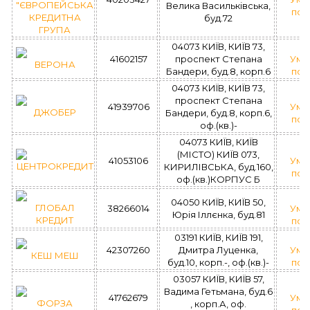
"ЄВРОПЕЙСЬКА
Велика Васильківська,
поз
КРЕДИТНА
буд.72
ГРУПА
04073 КИЇВ, КИЇВ 73,
41602157
проспект Степана
Умо
ВЕРОНА
Бандери, буд.8, корп.6
поз
04073 КИЇВ, КИЇВ 73,
проспект Степана
41939706
Умо
ДЖОБЕР
Бандери, буд.8, корп.6,
поз
оф.(кв.)-
04073 КИЇВ, КИЇВ
(МІСТО) КИЇВ 073,
41053106
Умо
ЦЕНТРОКРЕДИТ
КИРИЛІВСЬКА, буд.160,
поз
оф.(кв.)КОРПУС Б
04050 КИЇВ, КИЇВ 50,
ГЛОБАЛ
38266014
Умо
Юрія Іллєнка, буд.81
КРЕДИТ
поз
03191 КИЇВ, КИЇВ 191,
42307260
Дмитра Луценка,
Умо
КЕШ МЕШ
буд.10, корп.-, оф.(кв.)-
поз
03057 КИЇВ, КИЇВ 57,
Вадима Гетьмана, буд.6
41762679
Умо
ФОРЗА
, корп.А, оф.