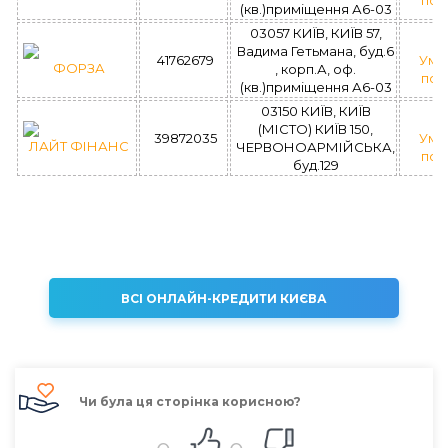
поз
(кв.)приміщення А6-03
03057 КИЇВ, КИЇВ 57,
Вадима Гетьмана, буд.6
41762679
Умо
ФОРЗА
, корп.А, оф.
поз
(кв.)приміщення А6-03
03150 КИЇВ, КИЇВ
(МІСТО) КИЇВ 150,
39872035
Умо
ЛАЙТ ФІНАНС
ЧЕРВОНОАРМІЙСЬКА,
поз
буд.129
ВСІ ОНЛАЙН-КРЕДИТИ КИЄВА
Чи була ця сторінка корисною?