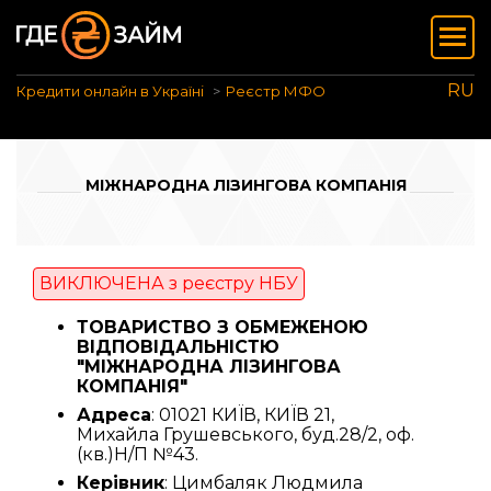
RU
Кредити онлайн в Україні
Реєстр МФО
МІЖНАРОДНА ЛІЗИНГОВА КОМПАНІЯ
ВИКЛЮЧЕНА з реєстру НБУ
ТОВАРИСТВО З ОБМЕЖЕНОЮ
ВІДПОВІДАЛЬНІСТЮ
"МІЖНАРОДНА ЛІЗИНГОВА
КОМПАНІЯ"
Адреса
: 01021 КИЇВ, КИЇВ 21,
Михайла Грушевського, буд.28/2, оф.
(кв.)Н/П №43.
Керівник
: Цимбаляк Людмила