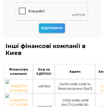
Інші фінансові компанії в
Киев
Фінансова
Код за
Адрес
Заяв
компанія
ЄДРПОУ
04074 КИЇВ, КИЇВ 74,
КРЕДИТНІ
41975147
Умо
Вишгородська, буд.12
ІННОВАЦІЇ
поз
КРЕДИТНА
03150 КИЇВ, КИЇВ
УСТАНОВА
(МІСТО) КИЇВ 150,
40203427
Умо