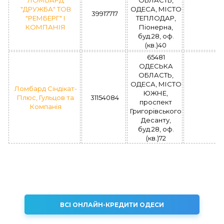
ЛОМБАРД
ОБЛАСТЬ,
"ДРУЖБА" ТОВ
ОДЕСА, МІСТО
39917717
"РЕМБЕРГ" І
ТЕПЛОДАР,
КОМПАНІЯ
Піонерна,
буд.28, оф.
(кв.)40
65481
ОДЕСЬКА
ОБЛАСТЬ,
ОДЕСА, МІСТО
Ломбард Сіндікат-
ЮЖНЕ,
Плюс, Гульцов та
31154084
проспект
Компанія
Григорівського
Десанту,
буд.28, оф.
(кв.)72
ВСІ ОНЛАЙН-КРЕДИТИ ОДЕСИ