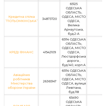
65125
ОДЕСЬКА
ОБЛАСТЬ,
Кредитна спілка
ОДЕСА, МІСТО
34873720
”ПОТЬОМКІНСЬКА”
ОДЕСА,
Велика
Арнаутська,
буд.2-А
65114 ОДЕСЬКА
ОБЛАСТЬ,
ОДЕСА, МІСТО
КРЕДІ ФІНАНС
41542109
ОДЕСА,
Люстдорфська
дорога ,
буд.140, корп.А
65114 ОДЕСЬКА
Авіаційних
ОБЛАСТЬ,
робітників
ОДЕСА, МІСТО
26365147
Міністерства
ОДЕСА, вулиця
оборони України
Левітана,
буд.118
65490
ОДЕСЬКА