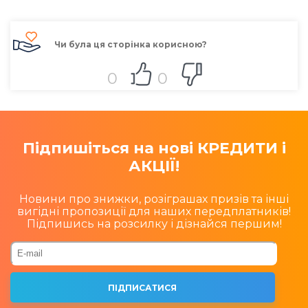
Чи була ця сторінка корисною?
0
0
Підпишіться на нові КРЕДИТИ і
АКЦІЇ!
Новини про знижки, розіграшах призів та інші
вигідні пропозиції для наших передплатників!
Підпишись на розсилку і дізнайся першим!