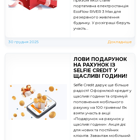
призом якої стане
портативна електростанція
EcoFlow RIVER 3 Max для
резервного живлення
будинку. У розіграші беруть
участь...
30 грудня 2025
Докладніше
ЛОВИ ПОДАРУНОК
НА РАХУНОК ІЗ
SELFIE CREDIT У
ЩАСЛИВІ ГОДИНИ!
Selfie Credit дарує ще більше
радості! Оформлюй кредит у
щасливі години та отримуй
поповнення мобільного
рахунку на 100 гривень! Як
взяти участь в акції
«Подарунок на рахунок у
щасливі години»: Акція діє
для нових та постійних
клієнтів. Завантаж мобільний