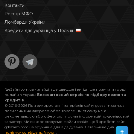
Контакти
Реєстр МФО
Ломбарди України
Кредити для українців у Польщі
ГдеЗайм.com.ua - знайдіть де швидше і вигідніше позичити гроші
онлайн в Україні.
Безкоштовний сервіс по підбору позик та
кредитів
© 2016-2026 При використанні матеріалів сайту gdezaim.com.ua
посилання на джерело обов'язкове. Зміст сайту не є
рекомендацією або офертою і носить інформаційно-довідковий
характер. Ми використовуємо файли cookie, щоб зробити сайт
gdezaim.com.ua зручніше для відвідувачів. Детальніше див.
політику конфіденційності
.