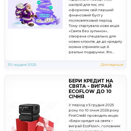
настрій для тих, хто
оформляє свій перший
фінансовий буст у
післясвятковий період. ​
Тому стартувала нова акція
«Свята без зупинок»,
створена спеціально для
нових клієнтів, де до кредиту
можна отримати ще й
реальні подарунки. Хто...
30 грудня 2025
Докладніше
БЕРИ КРЕДИТ НА
СВЯТА - ВИГРАЙ
ECOFLOW ДО 10
СІЧНЯ
У період з 5 грудня 2025
року по 10 січня 2026 року
FirstCredit проводить акцію
«Бери кредит на свята –
виграй EcoFlow!», головним