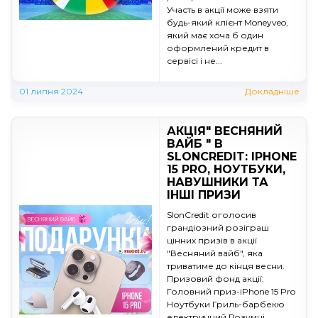
Участь в акції може взяти
будь-який клієнт Moneyveo,
який має хоча б один
оформлений кредит в
сервісі і не...
01 липня 2024
Докладніше
АКЦІЯ" ВЕСНЯНИЙ
ВАЙБ " В
SLONCREDIT: IPHONE
15 PRO, НОУТБУКИ,
НАВУШНИКИ ТА
ІНШІ ПРИЗИ
SlonCredit оголосив
грандіозний розіграш
цінних призів в акції
"Весняний вайб", яка
триватиме до кінця весни.
Призовий фонд акції:
Головний приз-iPhone 15 Pro
Ноутбуки Гриль-барбекю
електричний Розумні