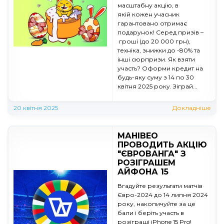
масштабну акцію, в
якій кожен учасник
гарантовано отримає
подарунок! Серед призів –
гроші (до 20 000 грн),
техніка, знижки до -80% та
інші сюрпризи. Як взяти
участь? Оформи кредит на
будь-яку суму з 14 по 30
квітня 2025 року. Зіграй...
20 квітня 2025
Докладніше
МАНІВЕО
ПРОВОДИТЬ АКЦІЮ
"ЄВРОВАНГА" З
РОЗІГРАШЕМ
АЙФОНА 15
Вгадуйте результати матчів
Євро-2024 до 14 липня 2024
року, накопичуйте за це
бали і беріть участь в
розіграші iPhone 15 Pro!