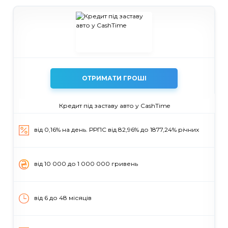
ОТРИМАТИ ГРОШІ
Кредит під заставу авто у CashTime
від 0,16% на день. РРПС від 82,96% до 1877,24% річних
вiд 10 000 до 1 000 000 гривень
від 6 до 48 місяців