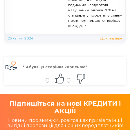
годинник Бездротові
навушники Знижка 70% на
стандартну процентну ставку
протягом першого періоду
(5-30) днів...
25 квітня 2024
Докладніше
Чи була ця сторінка корисною?
0
0
Підпишіться на нові КРЕДИТИ і
АКЦІЇ!
Новини про знижки, розіграшах призів та інші
вигідні пропозиції для наших передплатників!