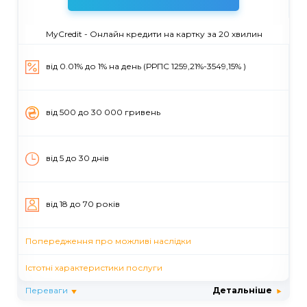
MyCredit - Онлайн кредити на картку за 20 хвилин
від 0.01% до 1% на день (РРПС 1259,21%-3549,15% )
вiд 500 до 30 000 гривень
від 5 до 30 днiв
вiд 18 до 70 рокiв
Попередження про можливі наслідки
Істотні характеристики послуги
Переваги
Детальніше