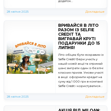
додаток...
28 квітня 2025
Докладніше
ВРИВАЙСЯ В ЛІТО
РАЗОМ ІЗ SELFIE
CREDIT ТА
ВИГРАВАЙ КРУТІ
ПОДАРУНКИ ДО 15
ЛИПНЯ!
Літо обіцяє бути яскравим із
Selfie Credit! Бери участь у
нашій новій акції та отримай
шанс виграти один із безлічі
класних призів. Умови участі
в акції: оформити кредит на
суму від 1 000 грн в компанії
Selfie Credit і користуватися...
28 квітня 2025
Докладніше
АКЦІЯ ВІД MILOAN: